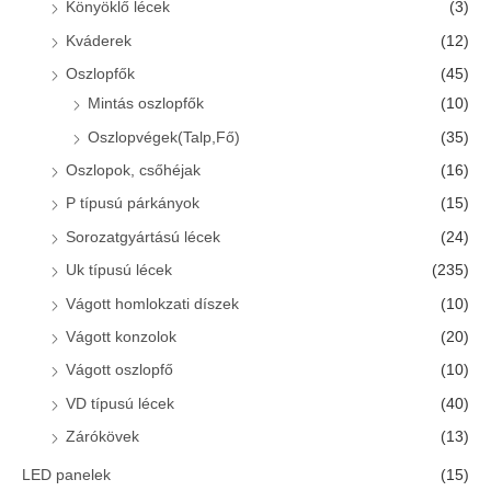
Könyöklő lécek
(3)
Kváderek
(12)
Oszlopfők
(45)
Mintás oszlopfők
(10)
Oszlopvégek(Talp,Fő)
(35)
Oszlopok, csőhéjak
(16)
P típusú párkányok
(15)
Sorozatgyártású lécek
(24)
Uk típusú lécek
(235)
Vágott homlokzati díszek
(10)
Vágott konzolok
(20)
Vágott oszlopfő
(10)
VD típusú lécek
(40)
Zárókövek
(13)
LED panelek
(15)