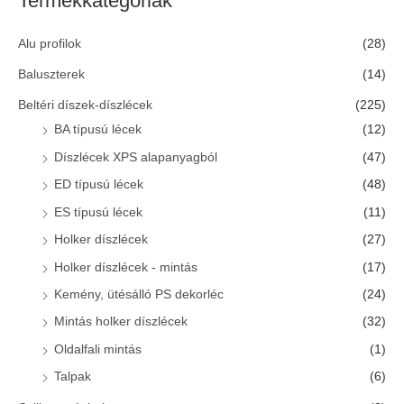
Termékkategóriák
f
Alu profilok
(28)
o
r
Baluszterek
(14)
:
Beltéri díszek-díszlécek
(225)
BA típusú lécek
(12)
Díszlécek XPS alapanyagból
(47)
ED típusú lécek
(48)
ES típusú lécek
(11)
Holker díszlécek
(27)
Holker díszlécek - mintás
(17)
Kemény, ütésálló PS dekorléc
(24)
Mintás holker díszlécek
(32)
Oldalfali mintás
(1)
Talpak
(6)