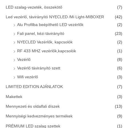
LED szalag-vezeték, összekötő
(7)
Led vezérlő, távirányító NYECLED /Mi Light-MIBOXER
(42)
Alu Profilba beépíthető LED vezérlők
(2)
Fali panel, kézi távirányító
(23)
NYECLED Vezérlők, kapcsolók
(2)
RF 433 MHZ vezérlők,kapcsolók
(1)
Vezérlő
(8)
Vezérlő távirányító szett
(6)
Wifi vezérlő
(3)
LIMITED EDITION AJÁNLATOK
(7)
Makettek
(3)
Mennyezeti és oldalfali díszek
(13)
Mennyiségi kedvezményes termékek
(9)
PRÉMIUM LED szalag szettek
(1)