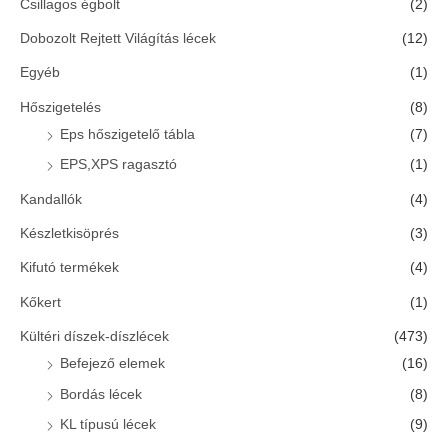
Csillagos égbolt
(2)
Dobozolt Rejtett Világítás lécek
(12)
Egyéb
(1)
Hőszigetelés
(8)
Eps hőszigetelő tábla
(7)
EPS,XPS ragasztó
(1)
Kandallók
(4)
Készletkisöprés
(3)
Kifutó termékek
(4)
Kőkert
(1)
Kültéri díszek-díszlécek
(473)
Befejező elemek
(16)
Bordás lécek
(8)
KL típusú lécek
(9)