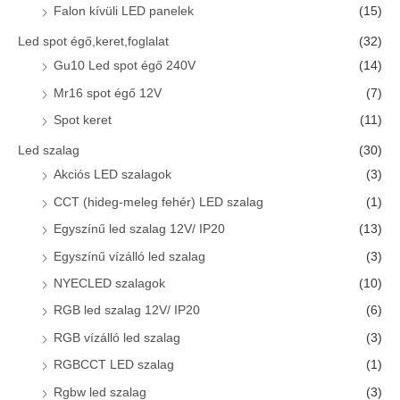
Falon kívüli LED panelek
(15)
Led spot égő,keret,foglalat
(32)
Gu10 Led spot égő 240V
(14)
Mr16 spot égő 12V
(7)
Spot keret
(11)
Led szalag
(30)
Akciós LED szalagok
(3)
CCT (hideg-meleg fehér) LED szalag
(1)
Egyszínű led szalag 12V/ IP20
(13)
Egyszínű vízálló led szalag
(3)
NYECLED szalagok
(10)
RGB led szalag 12V/ IP20
(6)
RGB vízálló led szalag
(3)
RGBCCT LED szalag
(1)
Rgbw led szalag
(3)