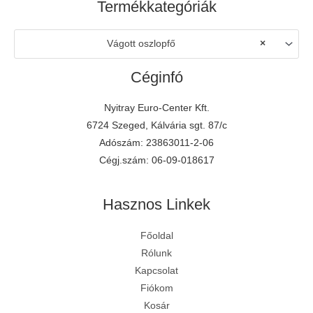
Termékkategóriák
Vágott oszlopfő
×
Céginfó
Nyitray Euro-Center Kft.
6724 Szeged, Kálvária sgt. 87/c
Adószám: 23863011-2-06
Cégj.szám: 06-09-018617
Hasznos Linkek
Főoldal
E-mail írása
Rólunk
Kapcsolat
Keress fel minket
Fiókom
Kosár
Üzenet küldése