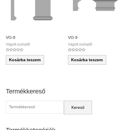
VO-8
VO-9
Vágott oszlopfő
Vágott oszlopfő
Értékelés:
Értékelés:
0
0
Kosárba teszem
Kosárba teszem
/
/
5
5
Termékkereső
S
e
a
r
c
h