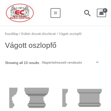
Skip
Search
Main
to
for:
Searc
Menu
content
Kezdőlap
/
Kültéri díszek-díszlécek
/ Vágott oszlopfő
Vágott oszlopfő
Showing all 10 results