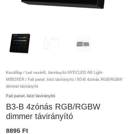
Kezdőlap
/
Led vezérlő, távirányító NYECLED /Mi Light-
MIBOXER
/
Fali panel, kézi távirányító
/ B3-B 4zónás RGB/RGBW
dimmer távirányító
Fali panel, kézi távirányító
B3-B 4zónás RGB/RGBW
dimmer távirányító
8895
Ft