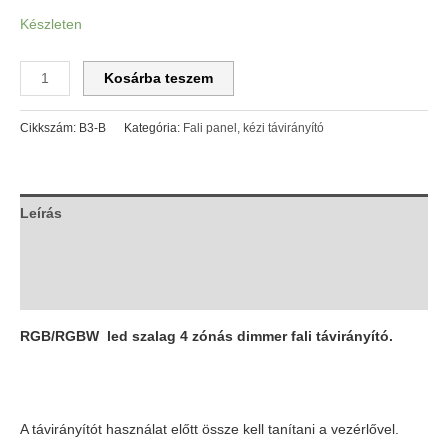
Készleten
Kosárba teszem
Cikkszám:
B3-B
Kategória:
Fali panel, kézi távirányító
Leírás
További információk
Vélemények (0)
RGB/RGBW led szalag 4 zónás dimmer fali távirányító.
A távirányítót használat előtt össze kell tanítani a vezérlővel.