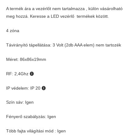
A termék ára a vezérlőt nem tartalmazza , külön vásárolható
meg hozzá. Keresse a LED vezérlő termékek között.
4 zóna
Távirányító tápellátása: 3 Volt (2db AAA elem) nem tartozék
Méret: 86x86x19mm
RF: 2,4Ghz
🅘
IP védelem: IP 20
🅘
Szín sáv: Igen
Fényerő szabályzás: Igen
Több fajta világítási mód : Igen