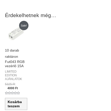
Érdekelhetnek még…
Original
Current
Sale!
price
price
was:
is:
5325 Ft.
4000 Ft.
10 darab
raktáron
Fut043 RGB
vezérlő 15A
LIMITED
EDITION
AJÁNLATOK
5325
Ft
4000
Ft
Értékelés:
0
Kosárba
/
5
teszem