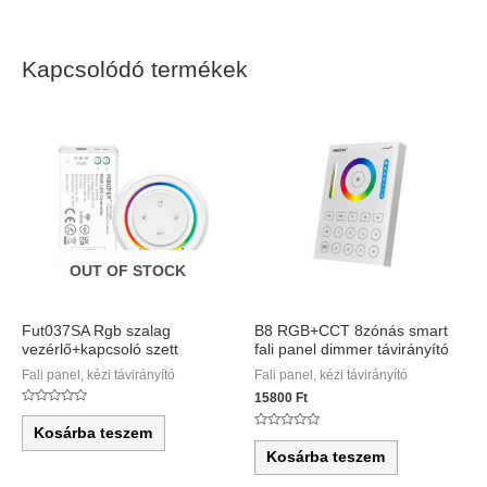
Kapcsolódó termékek
OUT OF STOCK
Fut037SA Rgb szalag
B8 RGB+CCT 8zónás smart
vezérlő+kapcsoló szett
fali panel dimmer távirányító
Fali panel, kézi távirányító
Fali panel, kézi távirányító
15800
Ft
Értékelés:
0
Kosárba teszem
/
Értékelés:
5
0
Kosárba teszem
/
5