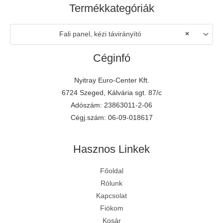
Termékkategóriák
Fali panel, kézi távirányító
×
Céginfó
Nyitray Euro-Center Kft.
6724 Szeged, Kálvária sgt. 87/c
Adószám: 23863011-2-06
Cégj.szám: 06-09-018617
Hasznos Linkek
Főoldal
E-mail írása
Rólunk
Kapcsolat
Keress fel minket
Fiókom
Kosár