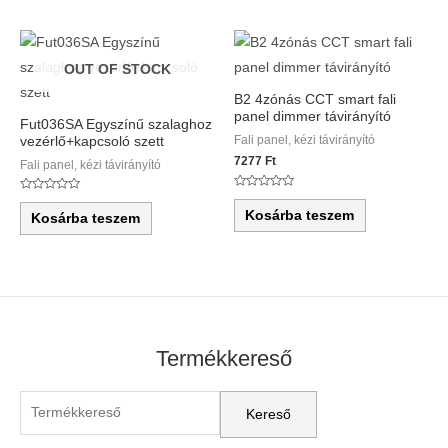
OUT OF STOCK
B2 4zónás CCT smart fali
panel dimmer távirányító
Fut036SA Egyszínű szalaghoz
Fali panel, kézi távirányító
vezérlő+kapcsoló szett
7277
Ft
Fali panel, kézi távirányító
Értékelés:
Értékelés:
0
0
Kosárba teszem
Kosárba teszem
/
/
5
5
Termékkereső