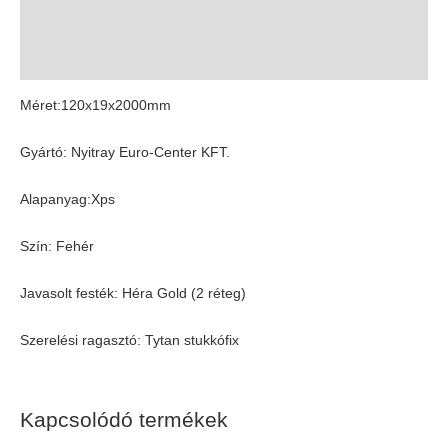
További információk
Vélemények (0)
Méret:120x19x2000mm
Gyártó: Nyitray Euro-Center KFT.
Alapanyag:Xps
Szín: Fehér
Javasolt festék: Héra Gold (2 réteg)
Szerelési ragasztó: Tytan stukkófix
Kapcsolódó termékek