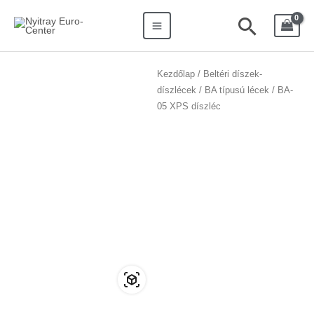
Skip
Search
Main
Searc
to
for:
Menu
content
Kezdőlap
/
Beltéri díszek-
díszlécek
/
BA típusú lécek
/ BA-
05 XPS díszléc