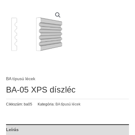
BA típusú lécek
BA-05 XPS díszléc
Cikkszám:
ba05
Kategória:
BA típusú lécek
Leírás