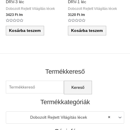
DRV-3 léc
DRV-1 léc
Dobozolt Rejtett Világítás lécek
Dobozolt Rejtett Világítás lécek
3423
Ft
/m
3120
Ft
/m
Értékelés:
Értékelés:
0
0
Kosárba teszem
Kosárba teszem
/
/
5
5
Termékkereső
Termékkategóriák
Dobozolt Rejtett Világítás lécek
×