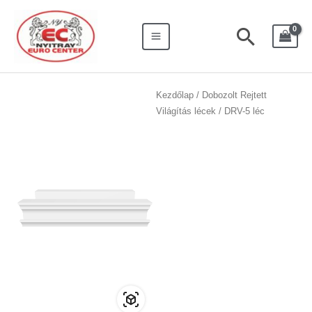
Skip
Search
Main
to
for:
Searc
Menu
content
DRV-
Kezdőlap
/
Dobozolt Rejtett
Világítás lécek
/ DRV-5 léc
5
léc
mennyiség