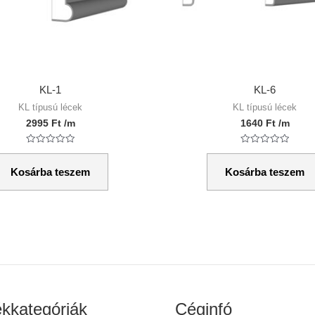
KL-1
KL-6
KL típusú lécek
KL típusú lécek
2995
Ft
/m
1640
Ft
/m
Értékelés:
Értékelés:
0
0
/
/
Kosárba teszem
Kosárba teszem
5
5
kkategóriák
Céginfó