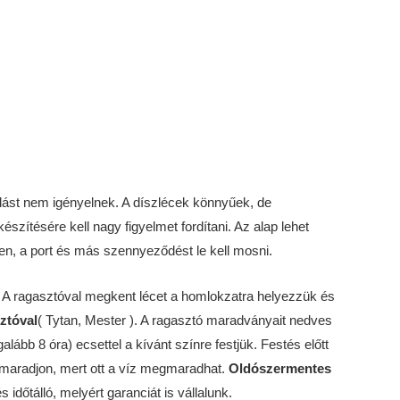
álást nem igényelnek. A díszlécek könnyűek, de
szítésére kell nagy figyelmet fordítani. Az alap lehet
gyen, a port és más szennyeződést le kell mosni.
l. A ragasztóval megkent lécet a homlokzatra helyezzük és
sztóval
( Tytan, Mester ). A ragasztó maradványait nedves
lább 8 óra) ecsettel a kívánt színre festjük. Festés előtt
 ne maradjon, mert ott a víz megmaradhat.
Oldószermentes
időtálló, melyért garanciát is vállalunk.