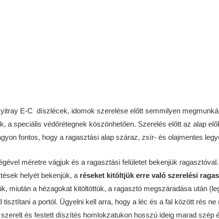
zott Nyitray E-C díszlécek, idomok szerelése előtt semmilyen megmunk
, a speciális védőrétegnek köszönhetően. Szerelés előtt az alap előké
. Nagyon fontos, hogy a ragasztási alap száraz, zsír- és olajmentes le
ségével méretre vágjuk és a ragasztási felületet bekenjük ragasztóva
ztések helyét bekenjük, a
réseket kitöltjük erre való szerelési raga
jük, miután a hézagokat kitöltöttük, a ragasztó megszáradása után (lega
tisztítani a portól. Ügyelni kell arra, hogy a léc és a fal között rés
szerelt és festett díszítés homlokzatukon hosszú ideig marad szép és 