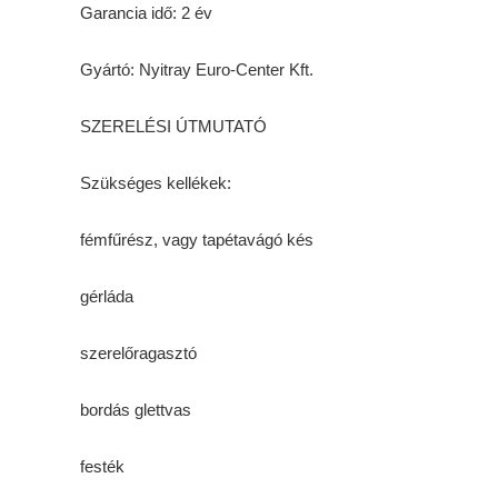
Garancia idő: 2 év
Gyártó: Nyitray Euro-Center Kft.
SZERELÉSI ÚTMUTATÓ
Szükséges kellékek:
fémfűrész, vagy tapétavágó kés
gérláda
szerelőragasztó
bordás glettvas
festék