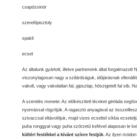
csapózsinór
szerelőpisztoly
spakli
ecset
Az általunk gyártott, illetve partnereink által forgalma
viszonylagosan nagy a szilárdságuk, időjárásnak ellenállók
vakolt, vagy vakolatlan fal, gipszlap, hőszigetelt fal stb
A szerelés menete: Az előkészített léceket gérláda segít
nyomással rögzítjük. A ragasztó anyagával az összeilles
szivaccsal eltávolítjuk, majd vizes ecsettel síkba ecsetel
puha ronggyal vagy puha szőrzetű kefével alaposan le kell 
kültéri festékkel a kívánt színre festjük
. Az ilyen módon 