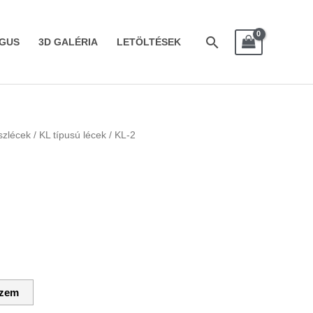
Search
GUS
3D GALÉRIA
LETÖLTÉSEK
íszlécek
/
KL típusú lécek
/ KL-2
szem