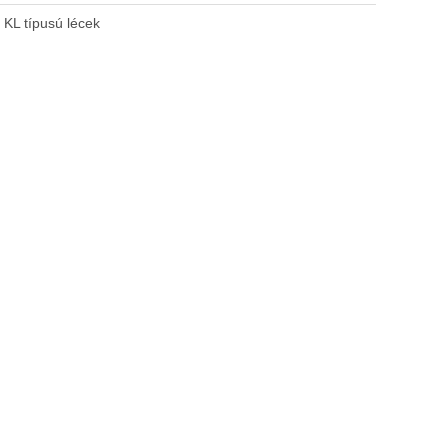
:
KL típusú lécek