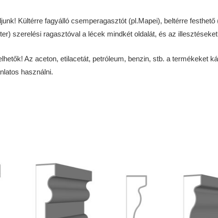
! Kültérre fagyálló csemperagasztót (pl.Mapei), beltérre festhető (T
 szerelési ragasztóval a lécek mindkét oldalát, és az illesztéseket
ők! Az aceton, etilacetát, petróleum, benzin, stb. a termékeket káros
nlatos használni.