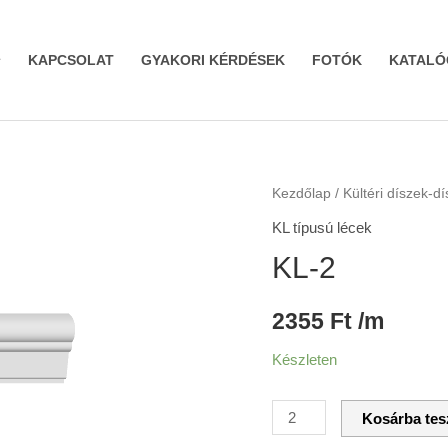
KAPCSOLAT
GYAKORI KÉRDÉSEK
FOTÓK
KATALÓ
KL-
Kezdőlap
/
Kültéri díszek-d
2
KL típusú lécek
mennyiség
KL-2
2355
Ft
/m
Készleten
Kosárba te