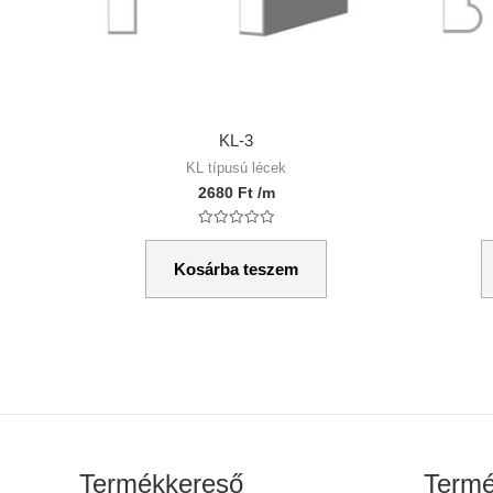
KL-3
KL típusú lécek
2680
Ft
/m
Értékelés:
0
/
Kosárba teszem
5
Termékkereső
Termé