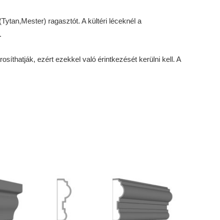
ytan,Mester) ragasztót. A kültéri léceknél a
.
íthatják, ezért ezekkel való érintkezését kerülni kell. A