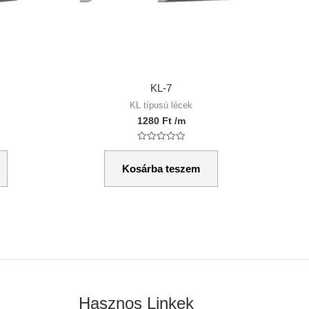
KL-7
KL típusú lécek
1280
Ft
/m
Értékelés:
0
/
Kosárba teszem
5
Hasznos Linkek