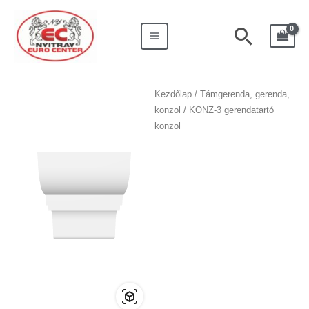
Skip
Search
Main
to
for:
Searc
Menu
content
Kezdőlap
/
Támgerenda, gerenda,
konzol
/ KONZ-3 gerendatartó
konzol