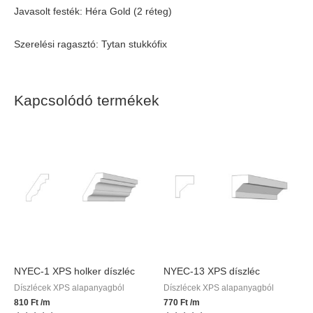
Javasolt festék: Héra Gold (2 réteg)
Szerelési ragasztó: Tytan stukkófix
Kapcsolódó termékek
NYEC-1 XPS holker díszléc
NYEC-13 XPS díszléc
Díszlécek XPS alapanyagból
Díszlécek XPS alapanyagból
810
Ft
/m
770
Ft
/m