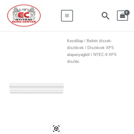
Skip
Search
Main
to
for:
Searc
Menu
content
NYEC-
Kezdőlap
/
Beltéri díszek-
díszlécek
/
Díszlécek XPS
9
alapanyagból
/ NYEC-9 XPS
XPS
díszléc
díszléc
mennyiség