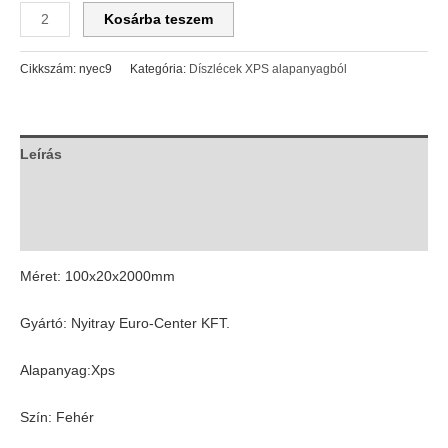
Kosárba teszem
Cikkszám:
nyec9
Kategória:
Díszlécek XPS alapanyagból
Leírás
További információk
Vélemények (0)
Méret: 100x20x2000mm
Gyártó: Nyitray Euro-Center KFT.
Alapanyag:Xps
Szín: Fehér