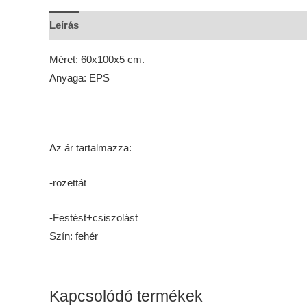
Leírás
Vélemények (0)
Méret: 60x100x5 cm.
Anyaga: EPS
Az ár tartalmazza:
-rozettát
-Festést+csiszolást
Szín: fehér
Kapcsolódó termékek