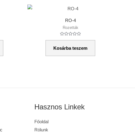
RO-4
Rozetták
Értékelés:
0
/
Kosárba teszem
5
Hasznos Linkek
Főoldal
/c
Rólunk