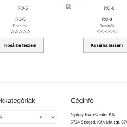
RO-5
RO-8
Rozetták
Rozetták
Értékelés:
Értékelés:
0
0
/
/
Kosárba teszem
Kosárba teszem
5
5
kkategóriák
Céginfó
Nyitray Euro-Center Kft.
ák
×
6724 Szeged, Kálvária sgt. 87