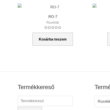
RO-7
Rozetták
Értékelés:
0
/
Kosárba teszem
5
Termékkereső
Termé
Rozett