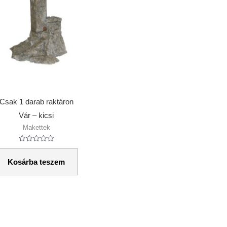
Csak 1 darab raktáron
Vár – kicsi
Makettek
Értékelés:
0
/
Kosárba teszem
5