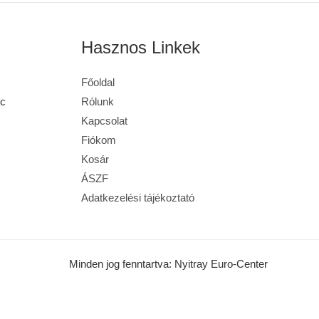
Hasznos Linkek
Főoldal
E-mail írása
/c
Rólunk
Kapcsolat
Keress fel minket
Fiókom
Kosár
Üzenet küldése
ÁSZF
Adatkezelési tájékoztató
Facebook
Youtube csatorna
Minden jog fenntartva: Nyitray Euro-Center
5
Kapcsolat