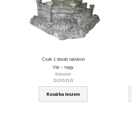
Csak 1 darab raktáron
Vár – nagy
Makettek
Értékelés:
0
/
Kosárba teszem
5