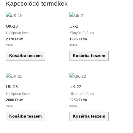
Kapcsolódó termékek
UK-18
Uk-2
Uk típusú lécek
Könyöklő lécek
2370
Ft
/m
1995
Ft
/m
Értékelés:
Értékelés:
0
0
Kosárba teszem
Kosárba teszem
/
/
5
5
UK-23
UK-22
Uk típusú lécek
Uk típusú lécek
2680
Ft
/m
3250
Ft
/m
Értékelés:
Értékelés:
0
0
Kosárba teszem
Kosárba teszem
/
/
5
5