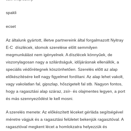
spakli
ecset
Az általunk gyártott, illetve partnereink által forgalmazott Nyitray
E-C díszlécek, idomok szerelése előtt semmilyen
megmunkálást nem igényelnek. A díszlécek könnyűek, de
viszonylagosan nagy a szilárdságuk, időjárásnak ellenállók, a
speciális védőrétegnek köszönhetően. Szerelés előtt az alap
előkészítésére kell nagy figyelmet fordítani. Az alap lehet vakolt,
vagy vakolatlan fal, gipszlap, hőszigetelt fal stb. Nagyon fontos,
hogy a ragasztási alap száraz, zsír- és olajmentes legyen, a port
és más szennyeződést le kell mosni.
A szerelés menete: Az előkészített léceket gérláda segítségével
méretre vágjuk és a ragasztási felületet bekenjük ragasztóval. A
ragasztóval megkent lécet a homlokzatra helyezzük és