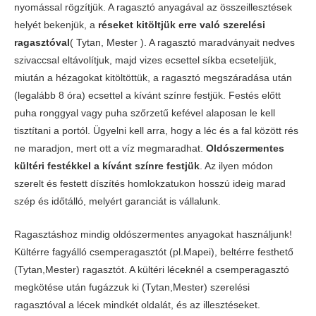
nyomással rögzítjük. A ragasztó anyagával az összeillesztések
helyét bekenjük, a
réseket kitöltjük erre való szerelési
ragasztóval
( Tytan, Mester ). A ragasztó maradványait nedves
szivaccsal eltávolítjuk, majd vizes ecsettel síkba ecseteljük,
miután a hézagokat kitöltöttük, a ragasztó megszáradása után
(legalább 8 óra) ecsettel a kívánt színre festjük. Festés előtt
puha ronggyal vagy puha szőrzetű kefével alaposan le kell
tisztítani a portól. Ügyelni kell arra, hogy a léc és a fal között rés
ne maradjon, mert ott a víz megmaradhat.
Oldószermentes
kültéri festékkel a kívánt színre festjük
. Az ilyen módon
szerelt és festett díszítés homlokzatukon hosszú ideig marad
szép és időtálló, melyért garanciát is vállalunk.
Ragasztáshoz mindig oldószermentes anyagokat használjunk!
Kültérre fagyálló csemperagasztót (pl.Mapei), beltérre festhető
(Tytan,Mester) ragasztót. A kültéri léceknél a csemperagasztó
megkötése után fugázzuk ki (Tytan,Mester) szerelési
ragasztóval a lécek mindkét oldalát, és az illesztéseket.