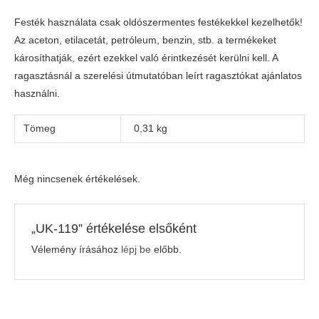
Festék használata csak oldószermentes festékekkel kezelhetők!
Az aceton, etilacetát, petróleum, benzin, stb. a termékeket
károsíthatják, ezért ezekkel való érintkezését kerülni kell. A
ragasztásnál a szerelési útmutatóban leírt ragasztókat ajánlatos
használni.
Tömeg
0,31 kg
Még nincsenek értékelések.
„UK-119” értékelése elsőként
Vélemény írásához
lépj be
előbb.