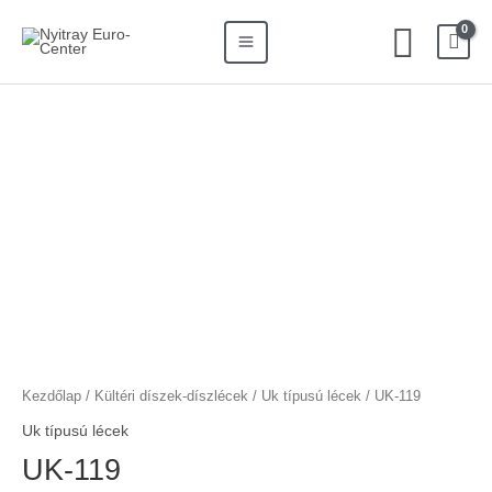
Skip
Search
Main
Sear
to
for:
Menu
content
Kezdőlap
/
Kültéri díszek-díszlécek
/
Uk típusú lécek
/ UK-119
Uk típusú lécek
UK-119