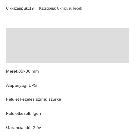
Cikkszám:
uk119
Kategória:
Uk típusú lécek
Leírás
További információk
Vélemények (0)
Méret:85×30 mm
Alapanyag: EPS
Felület kezelés színe: szürke
Felületkezelt: Igen
Garancia idő: 2 év