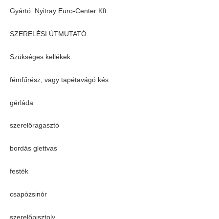
Gyártó: Nyitray Euro-Center Kft.
SZERELÉSI ÚTMUTATÓ
Szükséges kellékek:
fémfűrész, vagy tapétavágó kés
gérláda
szerelőragasztó
bordás glettvas
festék
csapózsinór
szerelőpisztoly