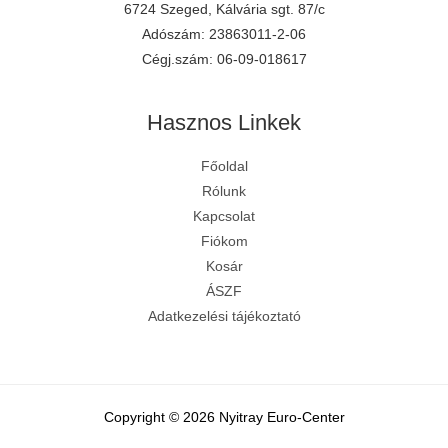
6724 Szeged, Kálvária sgt. 87/c
Adószám: 23863011-2-06
Cégj.szám: 06-09-018617
Hasznos Linkek
Főoldal
E-mail írása
Rólunk
Kapcsolat
Keress fel minket
Fiókom
Kosár
Üzenet küldése
ÁSZF
Adatkezelési tájékoztató
Facebook
Youtube csatorna
Copyright © 2026 Nyitray Euro-Center
5