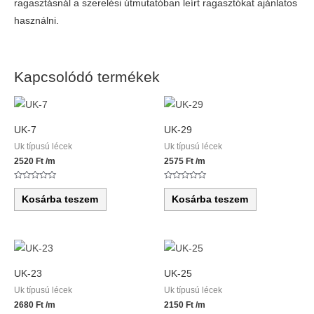
ragasztásnál a szerelési útmutatóban leírt ragasztókat ajánlatos
használni.
Kapcsolódó termékek
UK-7
UK-29
Uk típusú lécek
Uk típusú lécek
2520
Ft
/m
2575
Ft
/m
Értékelés:
Értékelés:
0
0
Kosárba teszem
Kosárba teszem
/
/
5
5
UK-23
UK-25
Uk típusú lécek
Uk típusú lécek
2680
Ft
/m
2150
Ft
/m