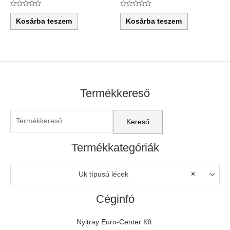
Értékelés:
Értékelés:
0
0
Kosárba teszem
Kosárba teszem
/
/
5
5
Termékkereső
Termékkategóriák
Uk típusú lécek
×
Céginfó
Nyitray Euro-Center Kft.