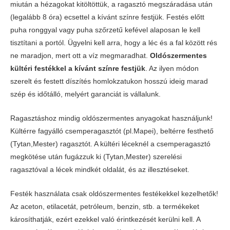
miután a hézagokat kitöltöttük, a ragasztó megszáradása után
(legalább 8 óra) ecsettel a kívánt színre festjük. Festés előtt
puha ronggyal vagy puha szőrzetű kefével alaposan le kell
tisztítani a portól. Ügyelni kell arra, hogy a léc és a fal között rés
ne maradjon, mert ott a víz megmaradhat.
Oldószermentes
kültéri festékkel a kívánt színre festjük
. Az ilyen módon
szerelt és festett díszítés homlokzatukon hosszú ideig marad
szép és időtálló, melyért garanciát is vállalunk.
Ragasztáshoz mindig oldószermentes anyagokat használjunk!
Kültérre fagyálló csemperagasztót (pl.Mapei), beltérre festhető
(Tytan,Mester) ragasztót. A kültéri léceknél a csemperagasztó
megkötése után fugázzuk ki (Tytan,Mester) szerelési
ragasztóval a lécek mindkét oldalát, és az illesztéseket.
Festék használata csak oldószermentes festékekkel kezelhetők!
Az aceton, etilacetát, petróleum, benzin, stb. a termékeket
károsíthatják, ezért ezekkel való érintkezését kerülni kell. A