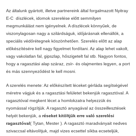
Az általunk gyártott, illetve partnereink által forgalmazott Nyitray
E-C díszlécek, idomok szerelése előtt semmilyen
megmunkálást nem igényelnek. A díszlécek könnyűek, de
viszonylagosan nagy a szilárdságuk, időjárásnak ellenállók, a
speciális védőrétegnek köszönhetően. Szerelés előtt az alap
előkészítésére kell nagy figyelmet fordítani. Az alap lehet vakolt,
vagy vakolatlan fal, gipszlap, hőszigetelt fal stb. Nagyon fontos,
hogy a ragasztási alap száraz, zsír- és olajmentes legyen, a port
és más szennyeződést le kell mosni.
A szerelés menete: Az előkészített léceket gérláda segítségével
méretre vágjuk és a ragasztási felületet bekenjük ragasztóval. A
ragasztóval megkent lécet a homlokzatra helyezzük és
nyomással rögzítjük. A ragasztó anyagával az összeillesztések
helyét bekenjük, a
réseket kitöltjük erre való szerelési
ragasztóval
( Tytan, Mester ). A ragasztó maradványait nedves
szivaccsal eltávolítjuk, majd vizes ecsettel síkba ecseteljük,