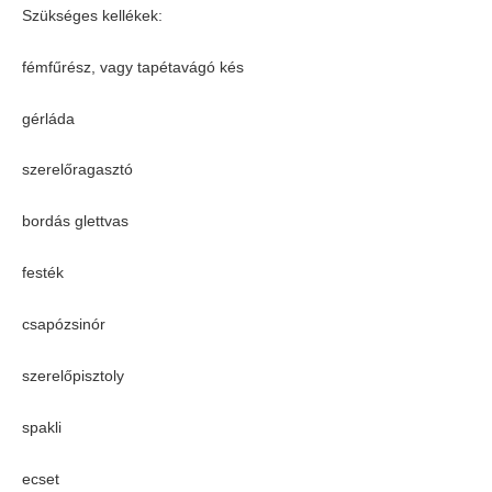
Szükséges kellékek:
fémfűrész, vagy tapétavágó kés
gérláda
szerelőragasztó
bordás glettvas
festék
csapózsinór
szerelőpisztoly
spakli
ecset