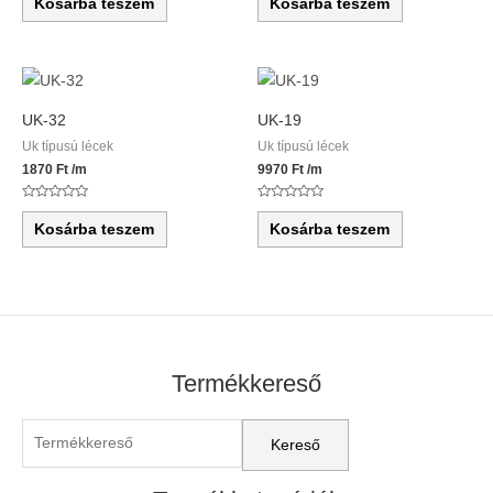
Kosárba teszem
Kosárba teszem
/
/
5
5
UK-32
UK-19
Uk típusú lécek
Uk típusú lécek
1870
Ft
/m
9970
Ft
/m
Értékelés:
Értékelés:
0
0
Kosárba teszem
Kosárba teszem
/
/
5
5
Termékkereső