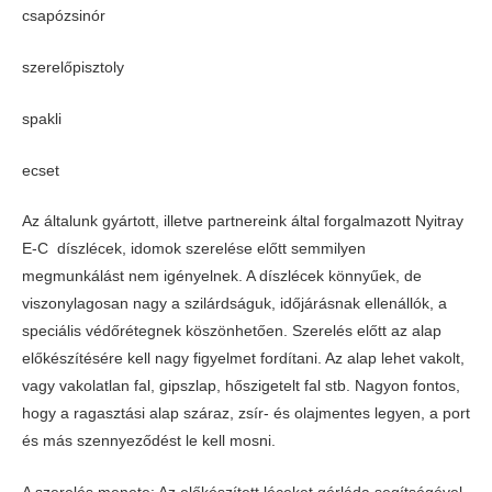
csapózsinór
szerelőpisztoly
spakli
ecset
Az általunk gyártott, illetve partnereink által forgalmazott Nyitray
E-C díszlécek, idomok szerelése előtt semmilyen
megmunkálást nem igényelnek. A díszlécek könnyűek, de
viszonylagosan nagy a szilárdságuk, időjárásnak ellenállók, a
speciális védőrétegnek köszönhetően. Szerelés előtt az alap
előkészítésére kell nagy figyelmet fordítani. Az alap lehet vakolt,
vagy vakolatlan fal, gipszlap, hőszigetelt fal stb. Nagyon fontos,
hogy a ragasztási alap száraz, zsír- és olajmentes legyen, a port
és más szennyeződést le kell mosni.