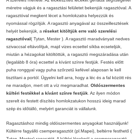
A szerelés menete: Az előkészített léceket gérláda segítségével
méretre vágjuk és a ragasztási felületet bekenjük ragasztóval. A
ragasztóval megkent lécet a homlokzatra helyezzük és
nyomással rögzítjük. A ragasztó anyagával az összeillesztések
helyét bekenjük, a
réseket kitöltjük erre való szerelési
ragasztóval
( Tytan, Mester ). A ragasztó maradványait nedves
szivaccsal eltávolítjuk, majd vizes ecsettel síkba ecseteljük,
miután a hézagokat kitöltöttük, a ragasztó megszáradása után
(legalább 8 óra) ecsettel a kívánt színre festjük. Festés előtt
puha ronggyal vagy puha szőrzetű kefével alaposan le kell
tisztítani a portól. Ügyelni kell arra, hogy a léc és a fal között rés
ne maradjon, mert ott a víz megmaradhat.
Oldószermentes
kültéri festékkel a kívánt színre festjük
. Az ilyen módon
szerelt és festett díszítés homlokzatukon hosszú ideig marad
szép és időtálló, melyért garanciát is vállalunk.
Ragasztáshoz mindig oldószermentes anyagokat használjunk!
Kültérre fagyálló csemperagasztót (pl.Mapei), beltérre festhető (
Tytan, Mester) ragasztót. A kültéri léceknél a csemperagasztó