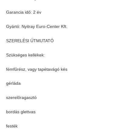
Garancia idő: 2 év
Gyártó: Nyitray Euro-Center Kft.
SZERELÉSI ÚTMUTATÓ
Szükséges kellékek:
fémfűrész, vagy tapétavágó kés
gérláda
szerelőragasztó
bordás glettvas
festék