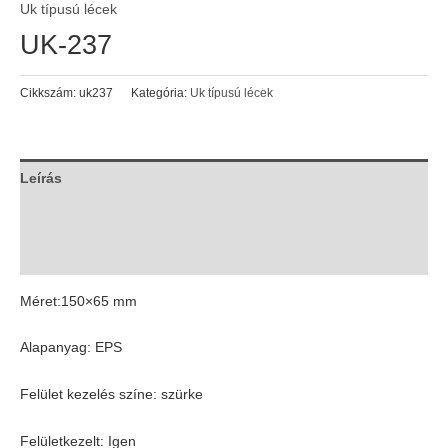
Uk típusú lécek
UK-237
Cikkszám:
uk237
Kategória:
Uk típusú lécek
Leírás
További információk
Vélemények (0)
Méret:150×65 mm
Alapanyag: EPS
Felület kezelés színe: szürke
Felületkezelt: Igen