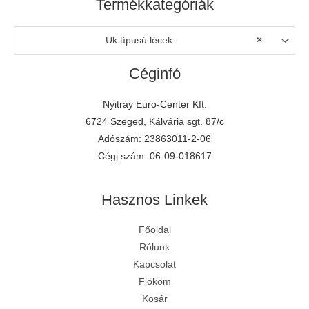
Termékkategóriák
Uk típusú lécek
×
Céginfó
Nyitray Euro-Center Kft.
6724 Szeged, Kálvária sgt. 87/c
Adószám: 23863011-2-06
Cégj.szám: 06-09-018617
Hasznos Linkek
Főoldal
E-mail írása
Rólunk
Kapcsolat
Keress fel minket
Fiókom
Kosár
Üzenet küldése