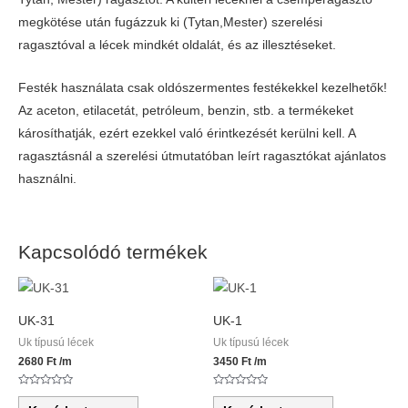
megkötése után fugázzuk ki (Tytan,Mester) szerelési
ragasztóval a lécek mindkét oldalát, és az illesztéseket.
Festék használata csak oldószermentes festékekkel kezelhetők!
Az aceton, etilacetát, petróleum, benzin, stb. a termékeket
károsíthatják, ezért ezekkel való érintkezését kerülni kell. A
ragasztásnál a szerelési útmutatóban leírt ragasztókat ajánlatos
használni.
Kapcsolódó termékek
UK-31
UK-1
Uk típusú lécek
Uk típusú lécek
2680
Ft
/m
3450
Ft
/m
Értékelés:
Értékelés:
0
0