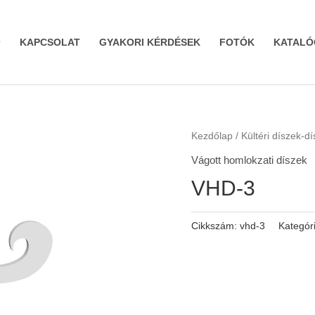
KAPCSOLAT
GYAKORI KÉRDÉSEK
FOTÓK
KATALÓ
Kezdőlap
/
Kültéri díszek-d
Vágott homlokzati díszek
VHD-3
Cikkszám:
vhd-3
Kategór