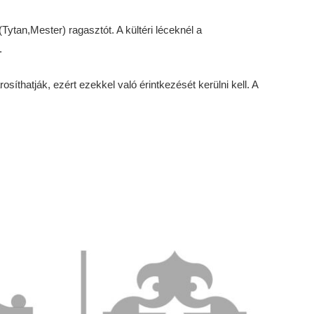
ytan,Mester) ragasztót. A kültéri léceknél a
.
íthatják, ezért ezekkel való érintkezését kerülni kell. A