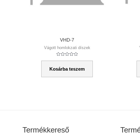
VHD-7
Vágott homlokzati díszek
Értékelés:
0
/
Kosárba teszem
5
Termékkereső
Termé