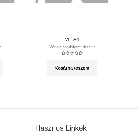
VHD-4
k
Vágott homlokzati díszek
Értékelés:
0
/
Kosárba teszem
5
Hasznos Linkek