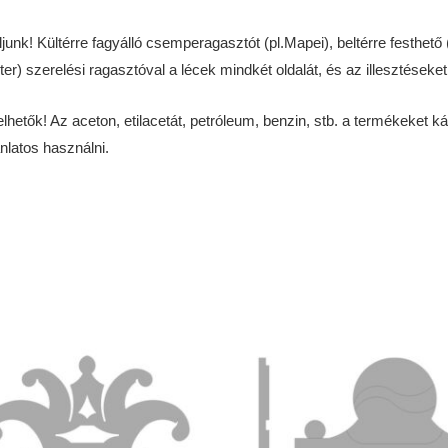
! Kültérre fagyálló csemperagasztót (pl.Mapei), beltérre festhető (T
 szerelési ragasztóval a lécek mindkét oldalát, és az illesztéseket
ők! Az aceton, etilacetát, petróleum, benzin, stb. a termékeket káros
nlatos használni.