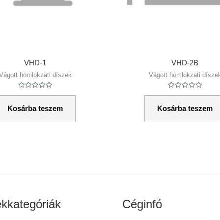
VHD-1
VHD-2B
Vágott homlokzati díszek
Vágott homlokzati dísze
Értékelés:
Értékelés:
0
0
/
/
Kosárba teszem
Kosárba teszem
5
5
kkategóriák
Céginfó