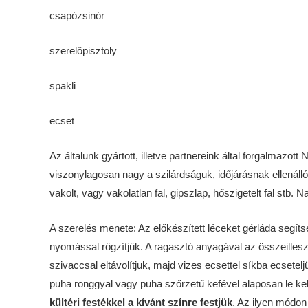
csapózsinór
szerelőpisztoly
spakli
ecset
Az általunk gyártott, illetve partnereink által forgalma
viszonylagosan nagy a szilárdságuk, időjárásnak ellenállók
vakolt, vagy vakolatlan fal, gipszlap, hőszigetelt fal stb
A szerelés menete: Az előkészített léceket gérláda segít
nyomással rögzítjük. A ragasztó anyagával az összeilles
szivaccsal eltávolítjuk, majd vizes ecsettel síkba ecsetel
puha ronggyal vagy puha szőrzetű kefével alaposan le kell 
kültéri festékkel a kívánt színre festjük
. Az ilyen módon 