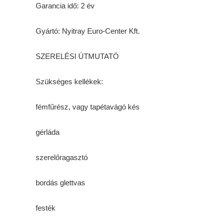
Garancia idő: 2 év
Gyártó: Nyitray Euro-Center Kft.
SZERELÉSI ÚTMUTATÓ
Szükséges kellékek:
fémfűrész, vagy tapétavágó kés
gérláda
szerelőragasztó
bordás glettvas
festék