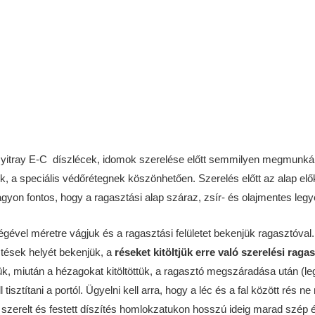
zott Nyitray E-C díszlécek, idomok szerelése előtt semmilyen megmunk
, a speciális védőrétegnek köszönhetően. Szerelés előtt az alap előké
. Nagyon fontos, hogy a ragasztási alap száraz, zsír- és olajmentes le
ségével méretre vágjuk és a ragasztási felületet bekenjük ragasztóva
ztések helyét bekenjük, a
réseket kitöltjük erre való szerelési raga
jük, miután a hézagokat kitöltöttük, a ragasztó megszáradása után (lega
tisztítani a portól. Ügyelni kell arra, hogy a léc és a fal között rés
szerelt és festett díszítés homlokzatukon hosszú ideig marad szép és 