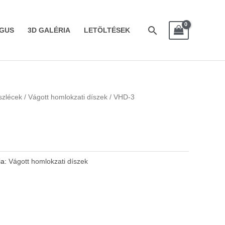
Search
GUS
3D GALÉRIA
LETÖLTÉSEK
íszlécek
/
Vágott homlokzati díszek
/ VHD-3
ia:
Vágott homlokzati díszek