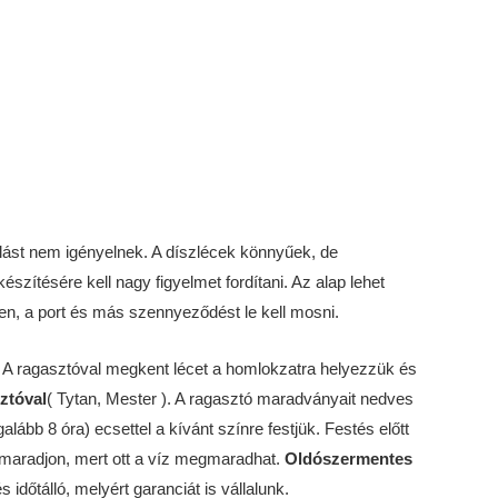
álást nem igényelnek. A díszlécek könnyűek, de
szítésére kell nagy figyelmet fordítani. Az alap lehet
gyen, a port és más szennyeződést le kell mosni.
l. A ragasztóval megkent lécet a homlokzatra helyezzük és
sztóval
( Tytan, Mester ). A ragasztó maradványait nedves
lább 8 óra) ecsettel a kívánt színre festjük. Festés előtt
 ne maradjon, mert ott a víz megmaradhat.
Oldószermentes
időtálló, melyért garanciát is vállalunk.