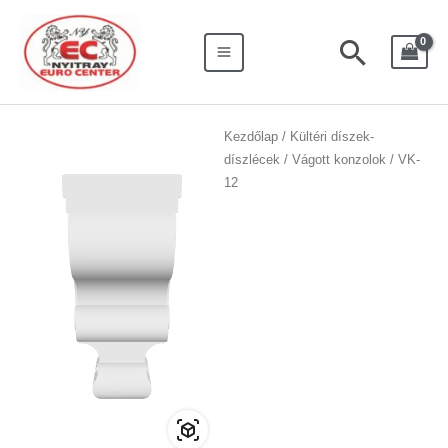
Skip
Search
Main
to
for:
Searc
Menu
content
Kezdőlap
/
Kültéri díszek-
díszlécek
/
Vágott konzolok
/ VK-
12