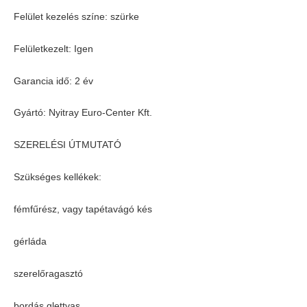
Felület kezelés színe: szürke
Felületkezelt: Igen
Garancia idő: 2 év
Gyártó: Nyitray Euro-Center Kft.
SZERELÉSI ÚTMUTATÓ
Szükséges kellékek:
fémfűrész, vagy tapétavágó kés
gérláda
szerelőragasztó
bordás glettvas