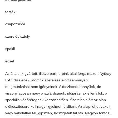
festék
csapózsinór
szerelőpisztoly
spakli
ecset
Az általunk gyártott, illetve partnereink által forgalmazott Nyitray
E-C díszlécek, idomok szerelése előtt semmilyen
megmunkálást nem igényelnek. A díszlécek könnyűek, de
viszonylagosan nagy a szilárdságuk, időjárásnak ellenállók, a
speciális védőrétegnek köszönhetően. Szerelés előtt az alap
előkészítésére kell nagy figyelmet fordítani. Az alap lehet vakolt,
vagy vakolatlan fal, gipszlap, hőszigetelt fal stb. Nagyon fontos,