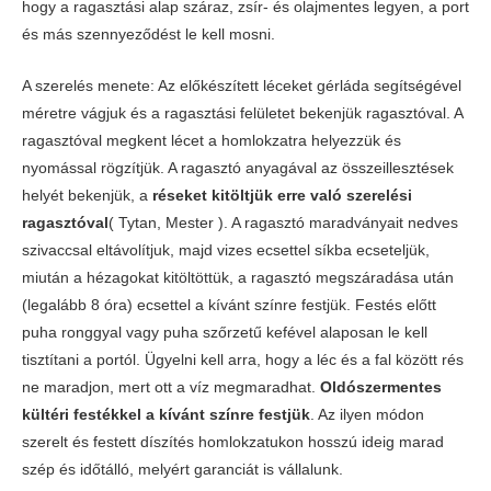
hogy a ragasztási alap száraz, zsír- és olajmentes legyen, a port
és más szennyeződést le kell mosni.
A szerelés menete: Az előkészített léceket gérláda segítségével
méretre vágjuk és a ragasztási felületet bekenjük ragasztóval. A
ragasztóval megkent lécet a homlokzatra helyezzük és
nyomással rögzítjük. A ragasztó anyagával az összeillesztések
helyét bekenjük, a
réseket kitöltjük erre való szerelési
ragasztóval
( Tytan, Mester ). A ragasztó maradványait nedves
szivaccsal eltávolítjuk, majd vizes ecsettel síkba ecseteljük,
miután a hézagokat kitöltöttük, a ragasztó megszáradása után
(legalább 8 óra) ecsettel a kívánt színre festjük. Festés előtt
puha ronggyal vagy puha szőrzetű kefével alaposan le kell
tisztítani a portól. Ügyelni kell arra, hogy a léc és a fal között rés
ne maradjon, mert ott a víz megmaradhat.
Oldószermentes
kültéri festékkel a kívánt színre festjük
. Az ilyen módon
szerelt és festett díszítés homlokzatukon hosszú ideig marad
szép és időtálló, melyért garanciát is vállalunk.