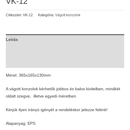
VK-12
Cikkszám:
VK-12
Kategória:
Vágott konzolok
Leírás
További információk
Vélemények (0)
Méret: 365x165x130mm
A vágott konzolok kérhetők jobbos és balos kivitelben, mindkét
oldalt szegve, illetve egyedi méretben.
Kérjük ilyen irányú igényét a rendeléskor jelezze felénk!
Alapanyag: EPS